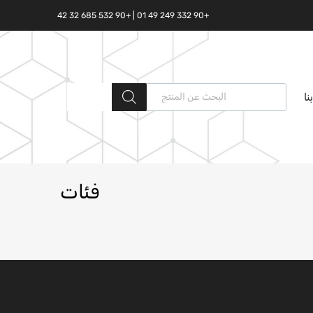
+90 332 249 49 01 | +90 532 685 32 42
نا
فئات