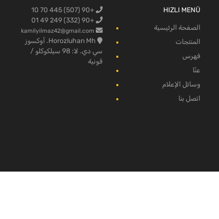
+90 (507) 445 70 10
HIZLI MENÜ
البضائع لفو
+90 (332) 249 49 01
الصفحة الرئيسية
kamilyilmaz42@gmail.com
Horozluhan Mh. أوكسوز
المنتجات
سي دي. لا: 98 سيلكوكلو /
فهرس
قونية
عنّا
وسائل الإعلام
اتصل بنا