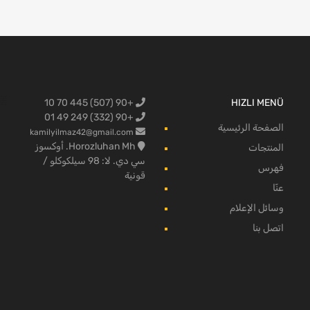
+90 (507) 445 70 10
HIZLI MENÜ
البضائع لفو
+90 (332) 249 49 01
الصفحة الرئيسية
kamilyilmaz42@gmail.com
Horozluhan Mh. أوكسوز
المنتجات
سي دي. لا: 98 سيلكوكلو /
فهرس
قونية
عنّا
وسائل الإعلام
اتصل بنا