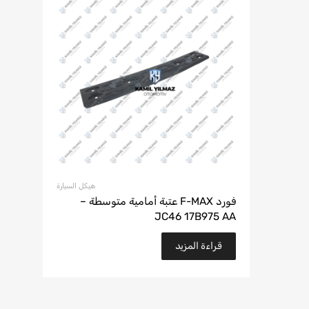
هيكل السيارة
فورد F-MAX عتبة أمامية متوسطة –
JC46 17B975 AA
قراءة المزيد