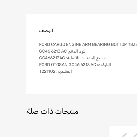
الوصف
كود المنتج GC46 6213 AC
تصنيع المعدات الأصلية: GC466213AC
الباركود: FORD OTOSAN GC46 6213 AC
الفنلندية: T221102
منتجات ذات صلة