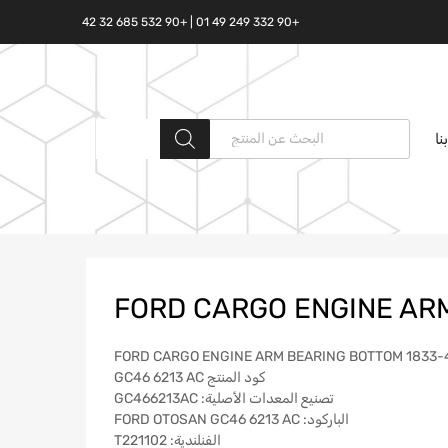
+90 332 249 49 01 | +90 532 685 32 42
البحث المنتجات
نا
FORD CARGO ENGINE ARM
كود المنتج GC46 6213 AC
تصنيع المعدات الأصلية: GC466213AC
الباركود: FORD OTOSAN GC46 6213 AC
الفنلندية: T221102