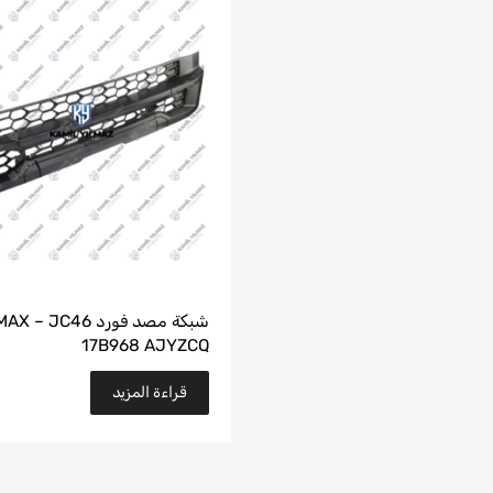
شبكة مصد فورد  – JC46
17B968 AJYZCQ
قراءة المزيد