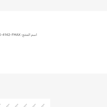
اسم المنتج: FORD CARGO ENGINE ARM BEARING BOTTOM 1833-4142-FMAX