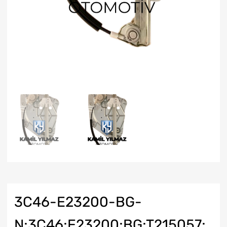
3C46-E23200-BG-
N;3C46;E23200;BG;T215057;