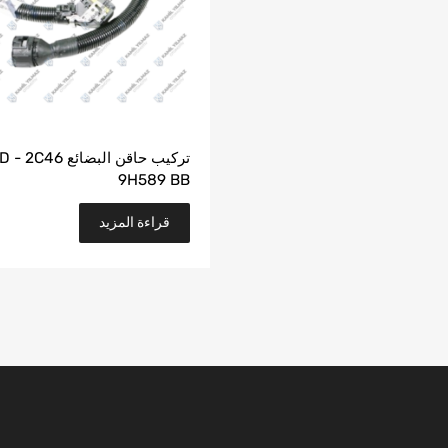
تركيب حاقن البضائع 46
9H589 BB
قراءة المزيد