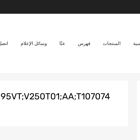
سية
المنتجات
فهرس
عنّا
وسائل الإعلام
اتصل 
N;95VT;V250T01;AA;T107074