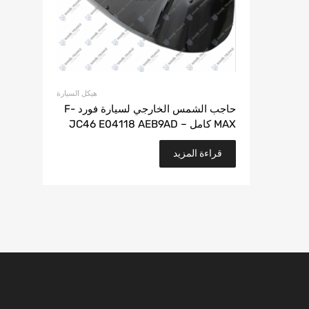
هيكل السيارة
حاجب الشمس الخارجي لسيارة فورد F-
MAX كامل – JC46 E04118 AEB9AD
قراءة المزيد