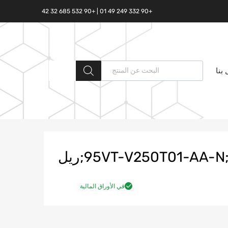
+90 332 249 49 01 | +90 532 685 32 42
البحث المنتجات
بنا
95VT-V250T01-AA-;ريل
في الأوراق المالية