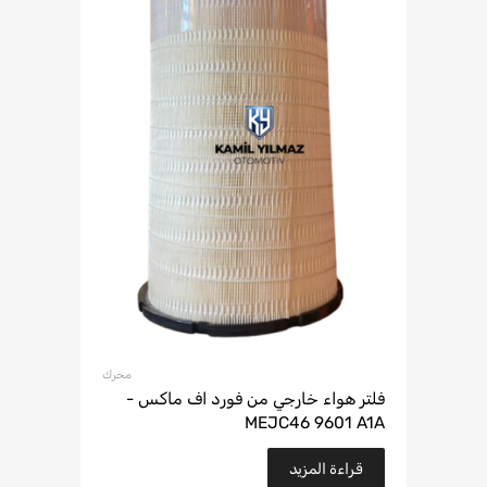
محرك
فلتر هواء خارجي من فورد اف ماكس -
MEJC46 9601 A1A
قراءة المزيد