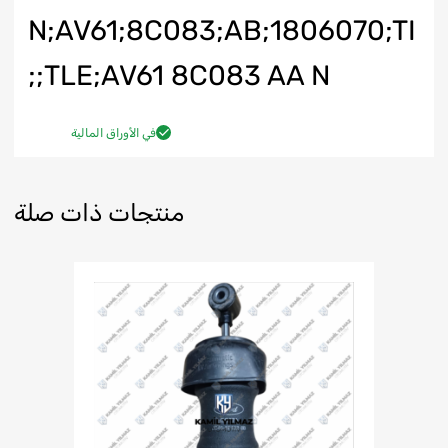
N;AV61;8C083;AB;1806070;TI
TLE;AV61 8C083 AA N;;
في الأوراق المالية
منتجات ذات صلة