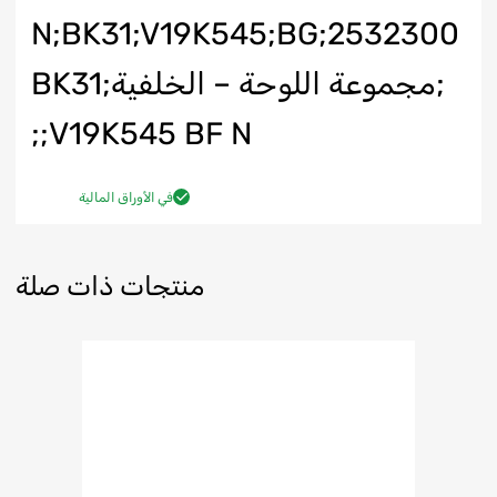
N;BK31;V19K545;BG;2532300
;مجموعة اللوحة – الخلفية;BK31
V19K545 BF N;;
في الأوراق المالية
منتجات ذات صلة