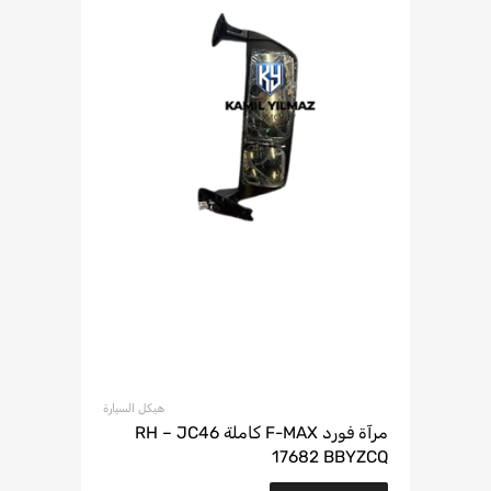
هيكل السيارة
مرآة فورد F-MAX كاملة RH – JC46
17682 BBYZCQ