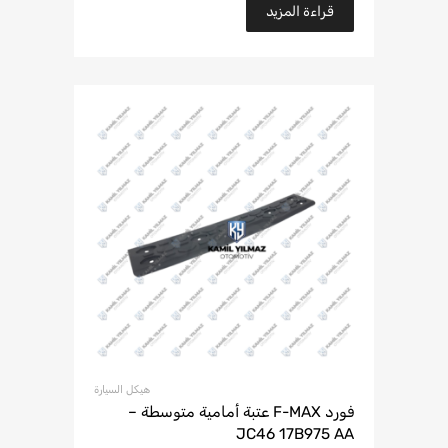
قراءة المزيد
هيكل السيارة
فورد F-MAX عتبة أمامية متوسطة –
JC46 17B975 AA