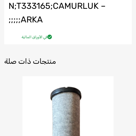
N;T333165;CAMURLUK –
ARKA;;;;;
في الأوراق المالية
منتجات ذات صلة