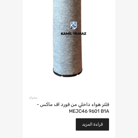
محرك
فلتر هواء داخلي من فورد اف ماكس -
MEJC46 9601 B1A
قراءة المزيد