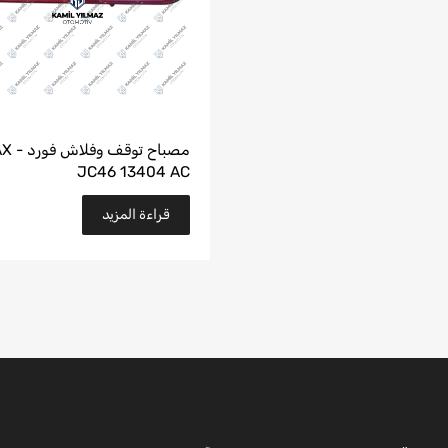
مصباح توقف و
JC46 13404 AC
قراءة المزيد