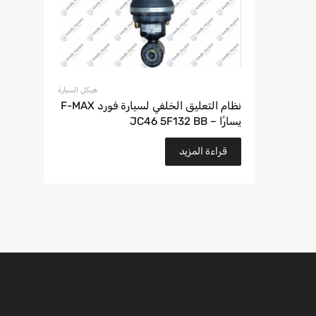
هيكل السيارة
نظام التعليق الخلفي لسيارة فورد F-MAX
يسارًا – JC46 5F132 BB
قراءة المزيد