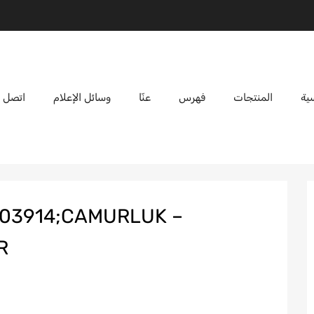
ية
المنتجات
فهرس
عنّا
وسائل الإعلام
اتصل ب
203914;CAMURLUK –
R