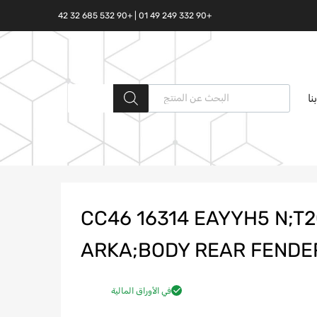
+90 332 249 49 01 | +90 532 685 32 42
البحث المنتجات
نا
CC46 16314 EAYYH5 N;T
ARKA;BODY REAR FENDE
في الأوراق المالية