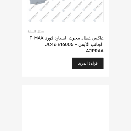
هيكل السيارة
عاكس غطاء محرك السيارة فورد F-MAX
الجانب الأيمن – JC46 E16005
AJPRAA
قراءة المزيد