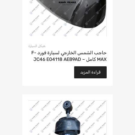
هيكل السيارة
حاجب الشمس الخارجي لسيارة فورد F-
MAX كامل – JC46 E04118 AEB9AD
قراءة المزيد