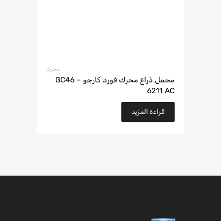
محرك
محمل ذراع محرك فورد كارجو – GC46
6211 AC
قراءة المزيد