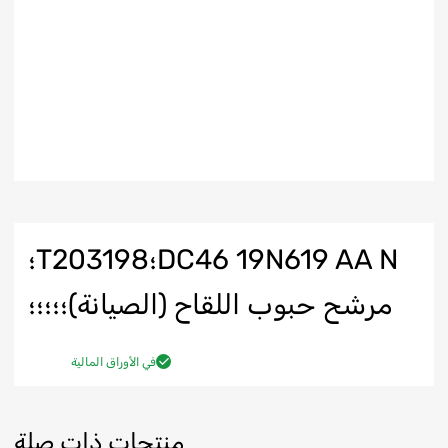
DC46 19N619 AA N؛T203198؛
مرشح حبوب اللقاح (الصيانة)؛؛؛؛؛
في الأوراق المالية
منتجات ذات صلة