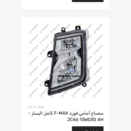
هيكل السيارة
مصباح أمامي فورد F-MAX كامل اليسار -
JC46 13W030 AH