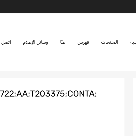
ية
المنتجات
فهرس
عنّا
وسائل الإعلام
اتصل ب
722;AA;T203375;CONTA: