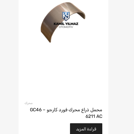
محرك
محمل ذراع محرك فورد كارجو – GC46
6211 AC
قراءة المزيد