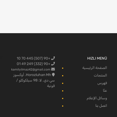
+90 (507) 445 70 10
HIZLI MENÜ
البضائع لفو
+90 (332) 249 49 01
الصفحة الرئيسية
kamilyilmaz42@gmail.com
Horozluhan Mh. أوكسوز
المنتجات
سي دي. لا: 98 سيلكوكلو /
فهرس
قونية
عنّا
وسائل الإعلام
اتصل بنا