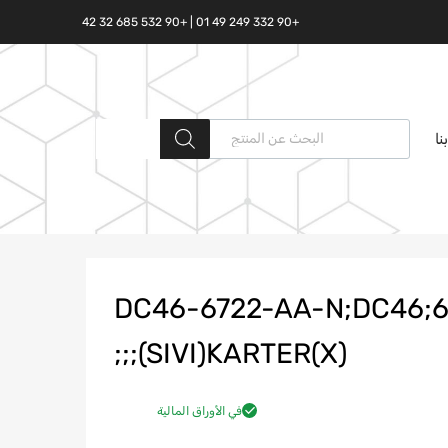
+90 332 249 49 01 | +90 532 685 32 42
البحث المنتجات
نا
DC46-6722-AA-N;DC46;6
(SIVI)KARTER(X);;;
في الأوراق المالية