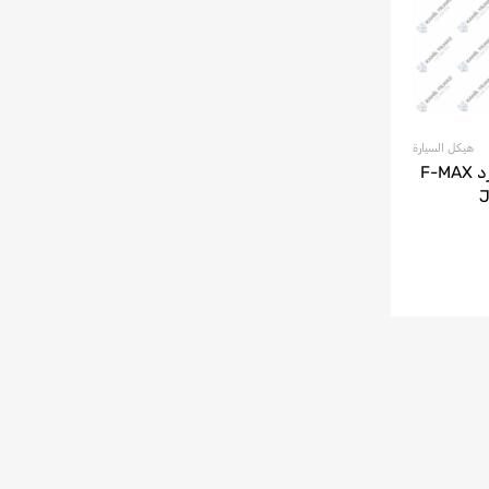
هيكل السيارة
عاكس غطاء محرك السيارة فورد F-MAX
JC