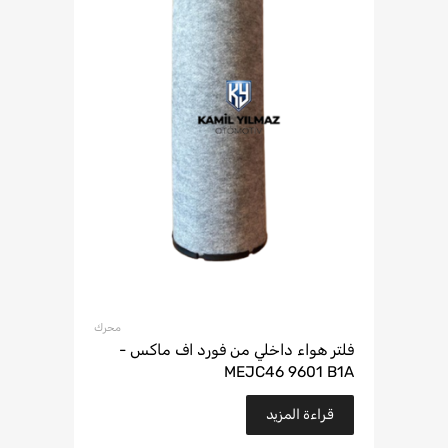
محرك
فلتر هواء داخلي من فورد اف ماكس -
MEJC46 9601 B1A
قراءة المزيد