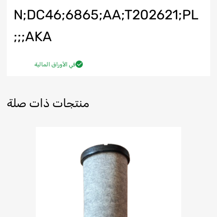
N;DC46;6865;AA;T202621;PL
AKA;;;
في الأوراق المالية
منتجات ذات صلة