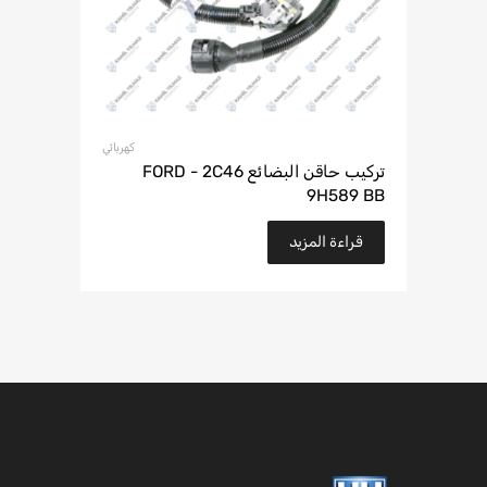
كهربائي
تركيب حاقن البضائع FORD - 2C46
9H589 BB
قراءة المزيد