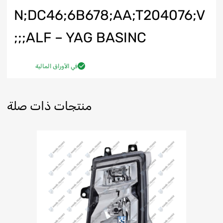
N;DC46;6B678;AA;T204076;V
ALF – YAG BASINC;;;
في الأوراق المالية
منتجات ذات صلة