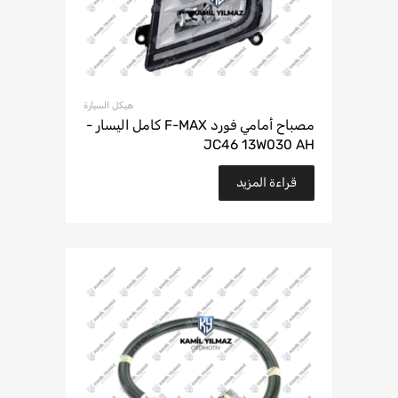
هيكل السيارة
مصباح أمامي فورد F-MAX كامل اليسار -
JC46 13W030 AH
قراءة المزيد