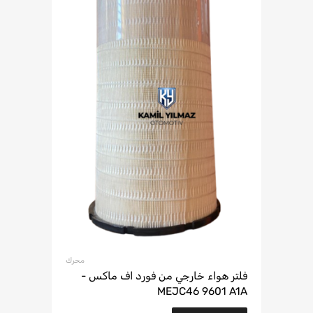
محرك
فلتر هواء خارجي من فورد اف ماكس -
MEJC46 9601 A1A