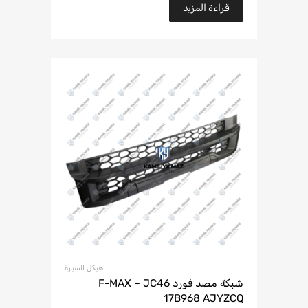
قراءة المزيد
هيكل السيارة
شبكة مصد فورد F-MAX – JC46
17B968 AJYZCQ