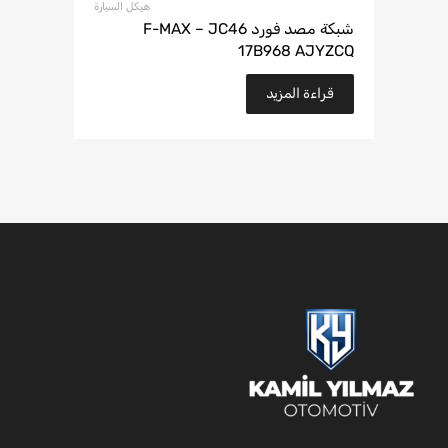
هيكل السيارة
شبكة مصد فورد F-MAX – JC46
17B968 AJYZCQ
قراءة المزيد