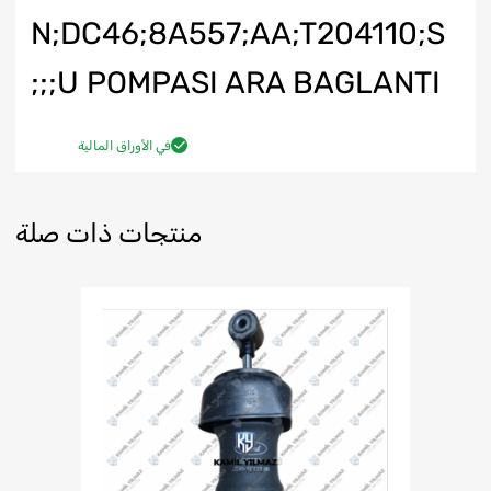
N;DC46;8A557;AA;T204110;S
U POMPASI ARA BAGLANTI;;;
في الأوراق المالية
منتجات ذات صلة