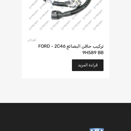
كهربائي
تركيب حاقن البضائع FORD - 2C46
9H589 BB
قراءة المزيد