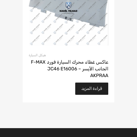
هيكل السيارة
عاكس غطاء محرك السيارة فورد F-MAX
الجانب الأيسر – JC46 E16006
AKPRAA
قراءة المزيد