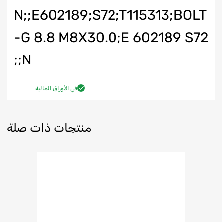
N;;E602189;S72;T115313;BOLT
-G 8.8 M8X30.0;E 602189 S72
N;;
في الأوراق المالية
منتجات ذات صلة