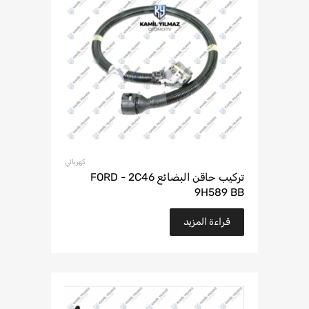
كهربائي
تركيب حاقن البضائع FORD - 2C46
9H589 BB
قراءة المزيد