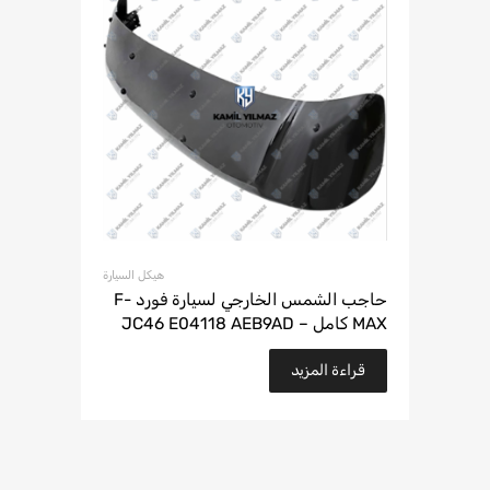
هيكل السيارة
حاجب الشمس الخارجي لسيارة فورد F-
MAX كامل – JC46 E04118 AEB9AD
قراءة المزيد