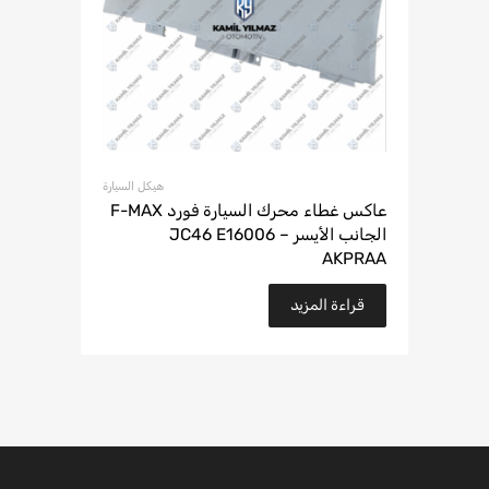
هيكل السيارة
عاكس غطاء محرك السيارة فورد F-MAX
الجانب الأيسر – JC46 E16006
AKPRAA
قراءة المزيد