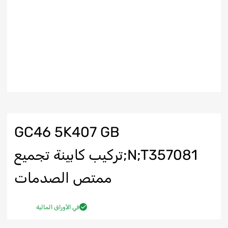
GC46 5K407 GB
N;T357081;تركيب كابينة تجميع
ممتص الصدمات
في الأوراق المالية