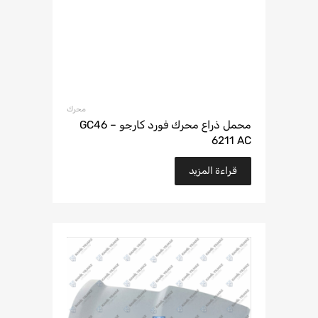
محرك
محمل ذراع محرك فورد كارجو – GC46
6211 AC
قراءة المزيد