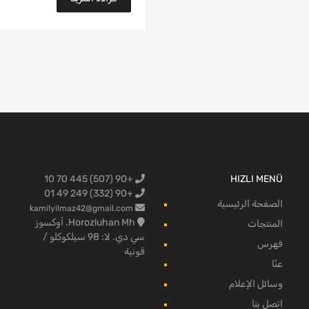
+90 (507) 445 70 10
HIZLI MENÜ
البضائع لفو
+90 (332) 249 49 01
الصفحة الرئيسية
kamilyilmaz42@gmail.com
Horozluhan Mh. أوكسوز
المنتجات
سي دي. لا: 98 سيلكوكلو /
فهرس
قونية
عنّا
وسائل الإعلام
اتصل بنا