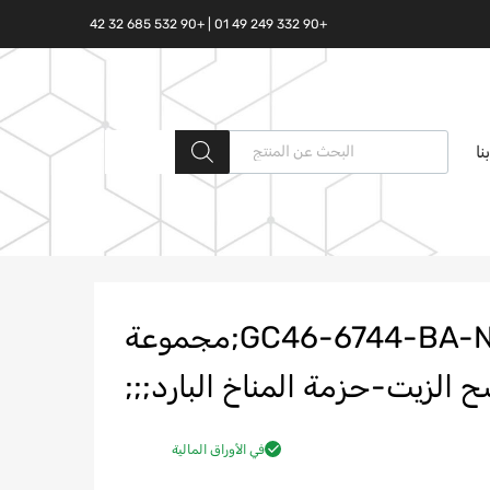
+90 332 249 49 01 | +90 532 685 32 42
البحث المنتجات
نا
GC46-6744-BA-N;GC46;6744;BA;T319341;مجموعة
 الزيت-حزمة المناخ البارد;;;
في الأوراق المالية