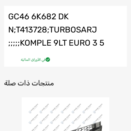
GC46 6K682 DK
N;T413728;TURBOSARJ
KOMPLE 9LT EURO 3 5;;;;;
في الأوراق المالية
منتجات ذات صلة