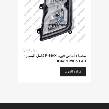
هيكل السيارة
مصباح أمامي فورد F-MAX كامل اليسار -
JC46 13W030 AH
قراءة المزيد