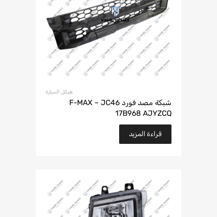
هيكل السيارة
شبكة مصد فورد F-MAX – JC46
17B968 AJYZCQ
قراءة المزيد