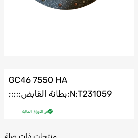
GC46 7550 HA
N;T231059;بطانة القابض;;;;;
في الأوراق المالية
منتجات ذات صلة