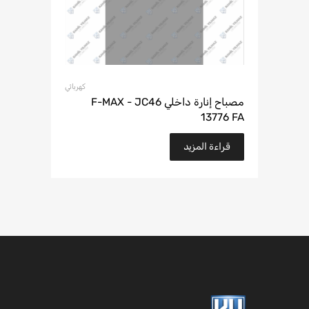
كهربائي
مصباح إنارة داخلي F-MAX - JC46
13776 FA
قراءة المزيد