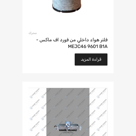
محرك
فلتر هواء داخلي من فورد اف ماكس -
MEJC46 9601 B1A
قراءة المزيد