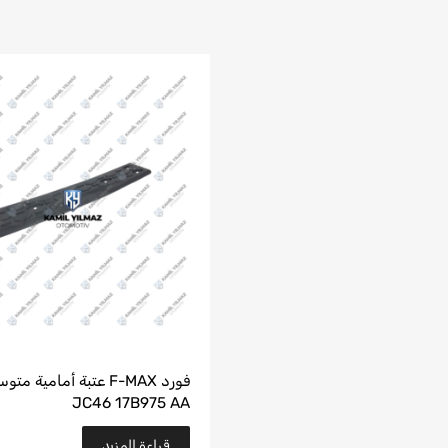
فورد F-MAX عتبة أمامية م
JC46 17B975 AA
قراءة المزيد