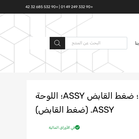
+90 332 249 49 01 | +90 532 685 32 42
البحث المنتجات
نا
GC46 7563 HB N؛ T328215؛ ضغط القابض ASSY؛ اللوحة
ASSY. (ضغط القابض)
في الأوراق المالية