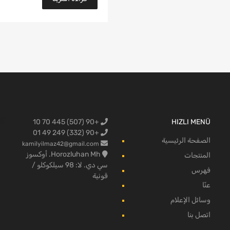
+90 (507) 445 70 10
HIZLI MENÜ
البضائع لفو
+90 (332) 249 49 01
الصفحة الرئيسية
kamilyilmaz42@gmail.com
Horozluhan Mh. أوكسوز
المنتجات
سي دي. لا: 98 سيلكوكلو /
فهرس
قونية
عنّا
وسائل الإعلام
اتصل بنا