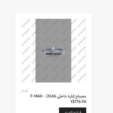
كهربائي
مصباح إنارة داخلي F-MAX - JC46
13776 FA
قراءة المزيد