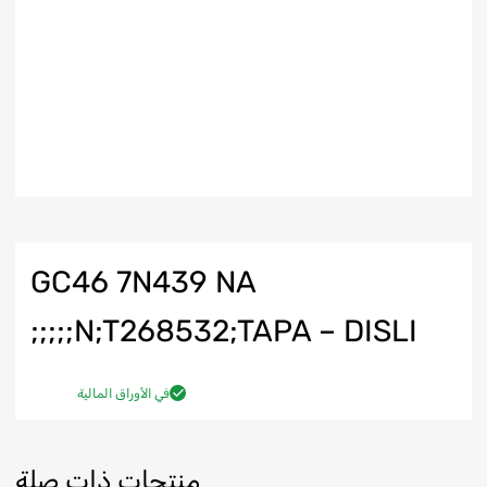
GC46 7N439 NA
N;T268532;TAPA – DISLI;;;;;
في الأوراق المالية
منتجات ذات صلة