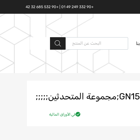
+90 332 249 49 01 | +90 532 685 32 42
البحث المنتجات
نا
ثين;;;;;
في الأوراق المالية