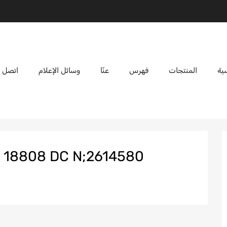
ية
المنتجات
فهرس
عنّا
وسائل الإعلام
اتصل ب
GN15 18808 DC N;2614580;مجموعة المتحد