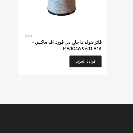
محرك
فلتر هواء داخلي من فورد اف ماكس -
MEJC46 9601 B1A
قراءة المزيد