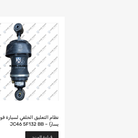
يسارًا – JC46 5F132 BB
قراءة المزيد