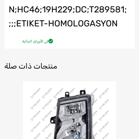
N;HC46;19H229;DC;T289581;
ETIKET-HOMOLOGASYON;;;
في الأوراق المالية
منتجات ذات صلة