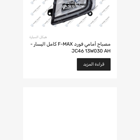
هيكل السيارة
مصباح أمامي فورد F-MAX كامل اليسار -
JC46 13W030 AH
قراءة المزيد