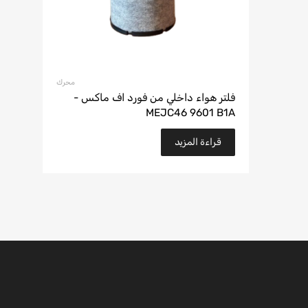
محرك
فلتر هواء داخلي من فورد اف ماكس -
MEJC46 9601 B1A
قراءة المزيد