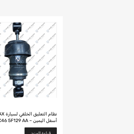
نظام ال
أسفل اليمين – JC46 5F129 AA
قراءة المزيد