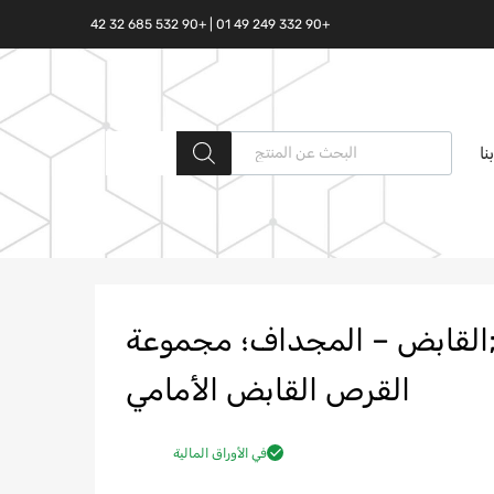
+90 332 249 49 01 | +90 532 685 32 42
البحث المنتجات
نا
HC46 7550 AA N;T23005;القابض – المجداف؛ مجموعة
القرص القابض الأمامي
في الأوراق المالية