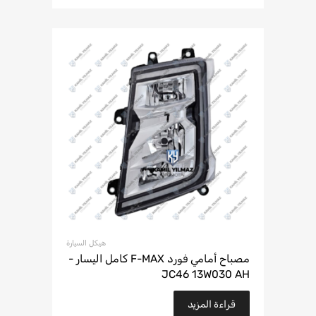
هيكل السيارة
مصباح أمامي فورد F-MAX كامل اليسار -
JC46 13W030 AH
قراءة المزيد