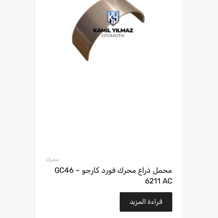
محرك
محمل ذراع محرك فورد كارجو – GC46
6211 AC
قراءة المزيد