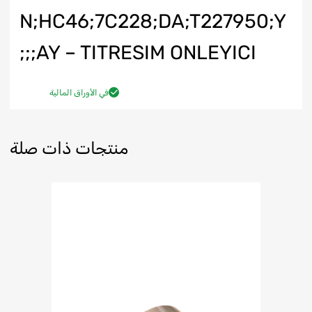
N;HC46;7C228;DA;T227950;Y
AY – TITRESIM ONLEYICI;;;
في الأوراق المالية
منتجات ذات صلة