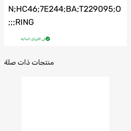
N;HC46;7E244;BA;T229095;O
RING;;;
في الأوراق المالية
منتجات ذات صلة