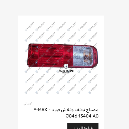
كهربائي
مصباح توقف وفلاش فورد F-MAX -
JC46 13404 AC
قراءة المزيد