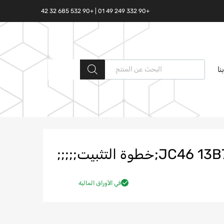
+90 332 249 49 01 | +90 532 685 32 42
البحث المنتجات
نا
ة التثبيت;;;;;
في الأوراق المالية