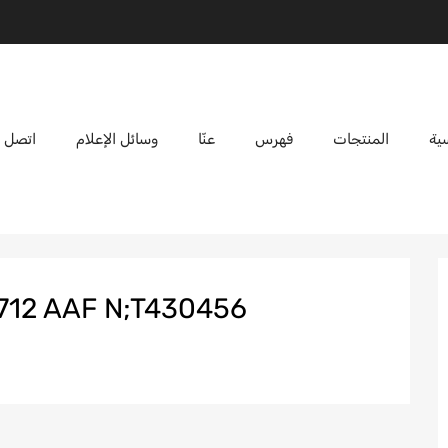
ية
المنتجات
فهرس
عنّا
وسائل الإعلام
اتصل ب
JC46 13B712 AAF N;T430456;خطو