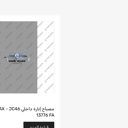
مصباح إنارة داخلي C46
13776 FA
قراءة المزيد