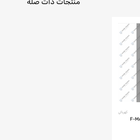
منتجات ذات صلة
كهربائي
F-MAX - J