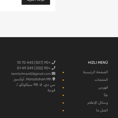
+90 (507) 445 70 10
HIZLI MENÜ
البضائع لفو
+90 (332) 249 49 01
الصفحة الرئيسية
kamilyilmaz42@gmail.com
Horozluhan Mh. أوكسوز
المنتجات
سي دي. لا: 98 سيلكوكلو /
فهرس
قونية
عنّا
وسائل الإعلام
اتصل بنا