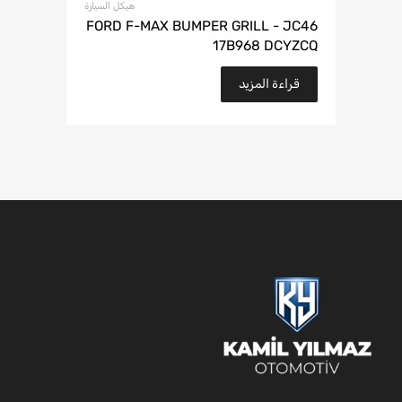
هيكل السيارة
FORD F-MAX BUMPER GRILL - JC46
17B968 DCYZCQ
قراءة المزيد