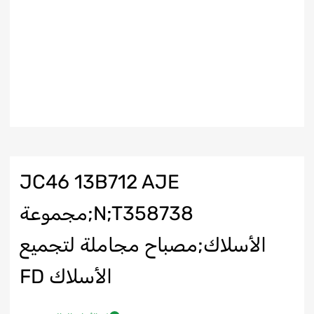
JC46 13B712 AJE
N;T358738;مجموعة
الأسلاك;مصباح مجاملة لتجميع
الأسلاك FD