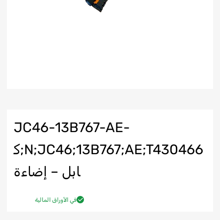
JC46-13B767-AE-
N;JC46;13B767;AE;T430466;ك
ابل – إضاءة
في الأوراق المالية