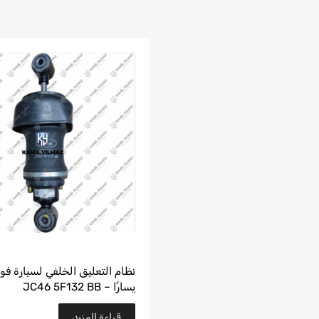
يسارًا – JC46 5F132 BB
قراءة المزيد