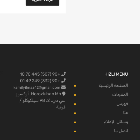
+90 (507) 445 70 10
HIZLI MENÜ
البضائع لفو
+90 (332) 249 49 01
الصفحة الرئيسية
kamilyilmaz42@gmail.com
Horozluhan Mh. أوكسوز
المنتجات
سي دي. لا: 98 سيلكوكلو /
فهرس
قونية
عنّا
وسائل الإعلام
اتصل بنا