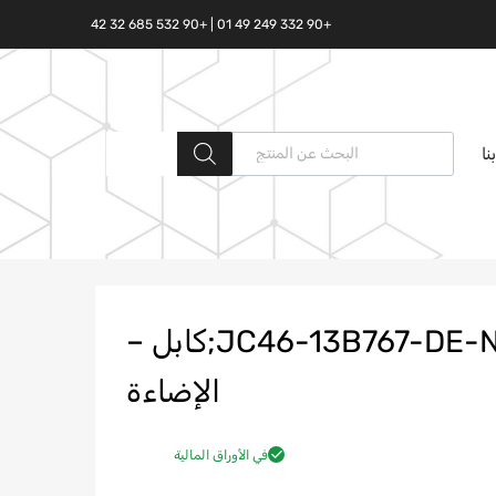
+90 332 249 49 01 | +90 532 685 32 42
البحث المنتجات
نا
JC46-13B767-DE-N;JC46;13B767;DE;T430467;كابل –
الإضاءة
في الأوراق المالية