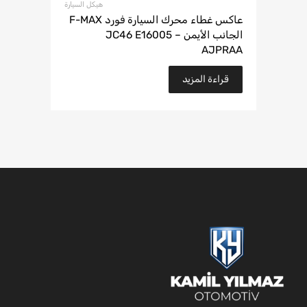
هيكل السيارة
عاكس غطاء محرك السيارة فورد F-MAX
الجانب الأيمن – JC46 E16005
AJPRAA
قراءة المزيد