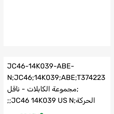
JC46-14K039-ABE-
N;JC46;14K039;ABE;T374223
;مجموعة الكابلات - ناقل
الحركة;JC46 14K039 US N;;