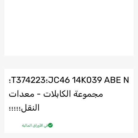
JC46 14K039 ABE N؛T374223؛
مجموعة الكابلات - معدات
النقل؛؛؛؛؛
في الأوراق المالية