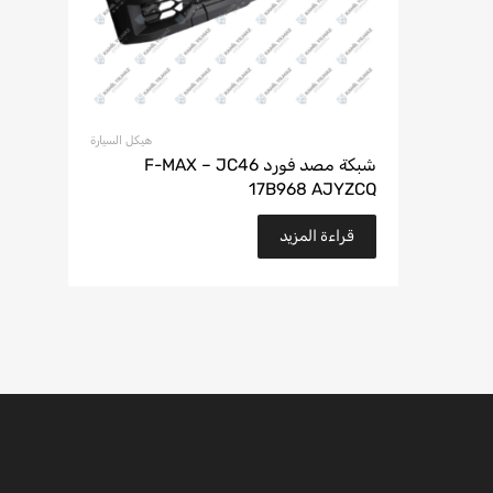
هيكل السيارة
شبكة مصد فورد F-MAX – JC46
17B968 AJYZCQ
قراءة المزيد