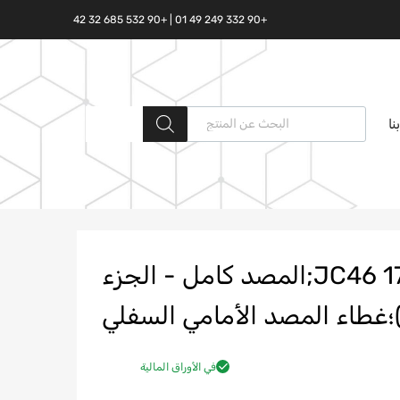
+90 332 249 49 01 | +90 532 685 32 42
البحث المنتجات
نا
JC46 17F775 ABPRAA N;T297282;المصد كامل - الجزء
؛غطاء المصد الأمامي السفلي
في الأوراق المالية