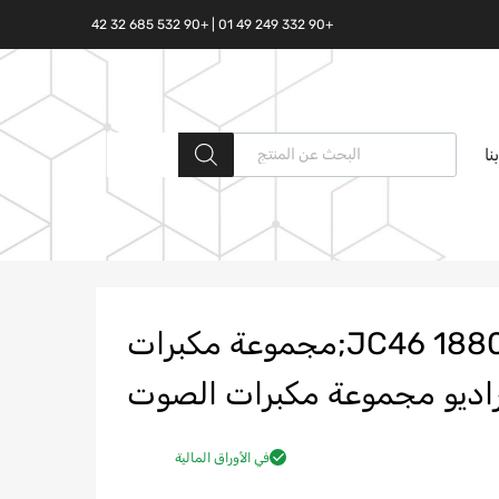
+90 332 249 49 01 | +90 532 685 32 42
البحث المنتجات
نا
JC46 18808 DA N;T288680;مجموعة مكبرات
اديو مجموعة مكبرات الصوت
في الأوراق المالية