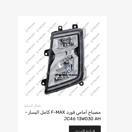
هيكل السيارة
مصباح أمامي فورد F-MAX كامل اليسار -
JC46 13W030 AH
قراءة المزيد