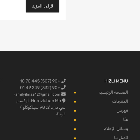
قراءة المزيد
+90 (507) 445 70 10
HIZLI MENÜ
البضائع لفو
+90 (332) 249 49 01
الصفحة الرئيسية
kamilyilmaz42@gmail.com
Horozluhan Mh. أوكسوز
المنتجات
سي دي. لا: 98 سيلكوكلو /
فهرس
قونية
عنّا
وسائل الإعلام
اتصل بنا