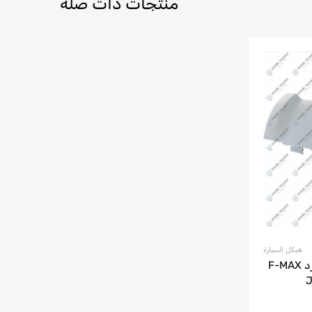
منتجات ذات صلة
هيكل السيارة
عاكس غطاء محرك السيارة فورد F-MAX
JC