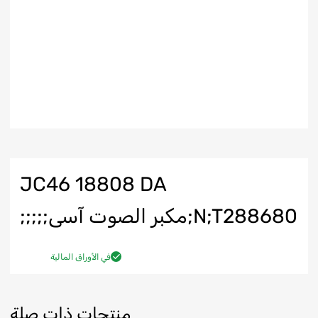
JC46 18808 DA
N;T288680;مكبر الصوت آسى;;;;;
في الأوراق المالية
منتجات ذات صلة