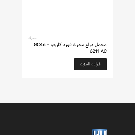
محرك
محمل ذراع محرك فورد كارجو – GC46
6211 AC
قراءة المزيد