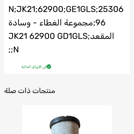
N;JK21;62900;GE1GLS;25306
96;مجموعة الغطاء - وسادة
المقعد;JK21 62900 GD1GLS
N;;
في الأوراق المالية
منتجات ذات صلة