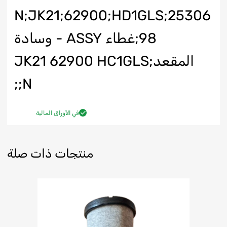
N;JK21;62900;HD1GLS;25306
98;غطاء ASSY - وسادة
المقعد;JK21 62900 HC1GLS
N;;
في الأوراق المالية
منتجات ذات صلة