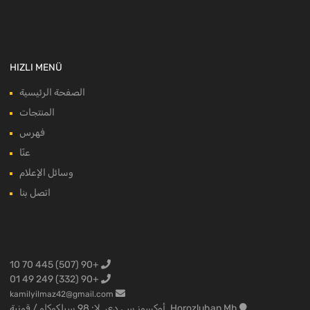
HIZLI MENÜ
الصفحة الرئيسية
المنتجات
فهرس
عنّا
وسائل الإعلام
اتصل بنا
+90 (507) 445 70 10
+90 (332) 249 49 01
kamilyilmaz42@gmail.com
Horozluhan Mh. أوكسوز سي دي. لا: 98 سيلكوكلو / قونية