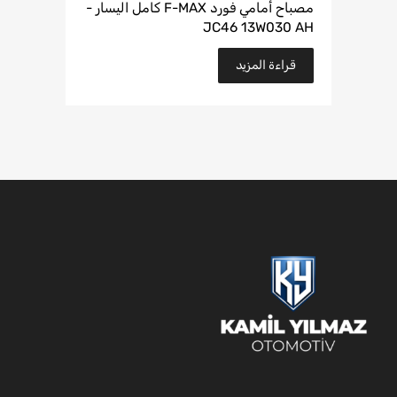
مصباح أمامي فورد F-MAX كامل اليسار -
JC46 13W030 AH
قراءة المزيد