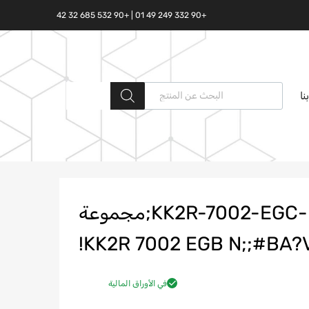
+90 332 249 49 01 | +90 532 685 32 42
البحث المنتجات
نا
KK2R-7002-EGC-N;KK2R;7002;EGC;2558975;مجموعة
في الأوراق المالية