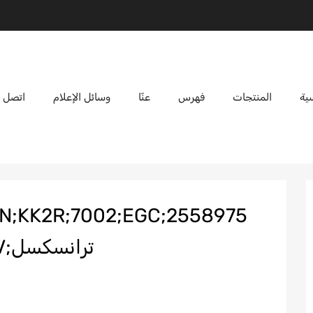
ية
المنتجات
فهرس
عنّا
وسائل الإعلام
اتصل ب
ترانسكسل;KK2R 7002 EGB N;;#BA?V!