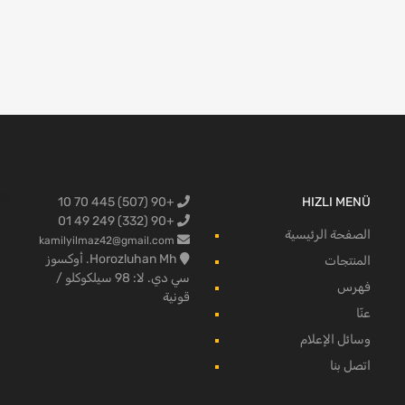
+90 (507) 445 70 10
HIZLI MENÜ
البضائع لفو
+90 (332) 249 49 01
الصفحة الرئيسية
kamilyilmaz42@gmail.com
Horozluhan Mh. أوكسوز
المنتجات
سي دي. لا: 98 سيلكوكلو /
فهرس
قونية
عنّا
وسائل الإعلام
اتصل بنا