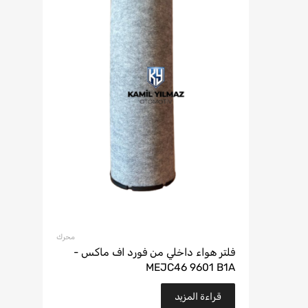
محرك
فلتر هواء داخلي من فورد اف ماكس -
MEJC46 9601 B1A
قراءة المزيد