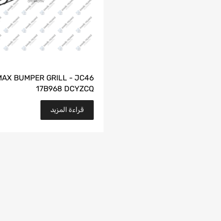
MAX BUMPER GRILL - JC46
17B968 DCYZCQ
قراءة المزيد