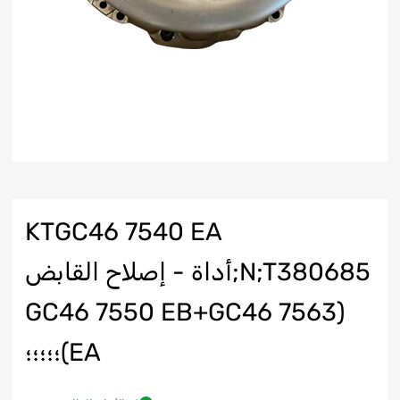
KTGC46 7540 EA
N;T380685;أداة - إصلاح القابض
(GC46 7550 EB+GC46 7563
EA)؛؛؛؛؛