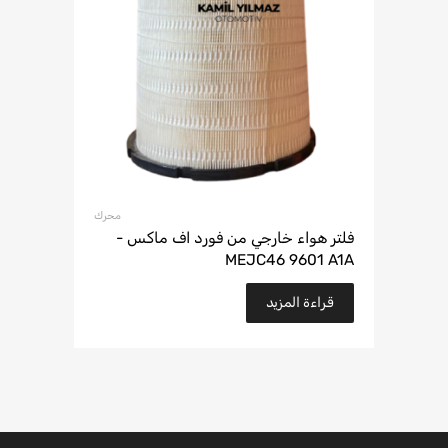
محرك
فلتر هواء خارجي من فورد اف ماكس -
MEJC46 9601 A1A
قراءة المزيد