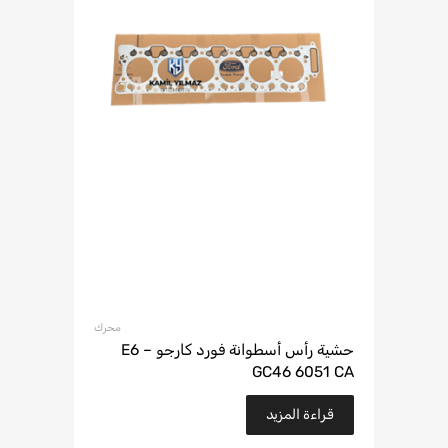
محرك
حشية رأس أسطوانة فورد كارجو E6 –
GC46 6051 CA
قراءة المزيد