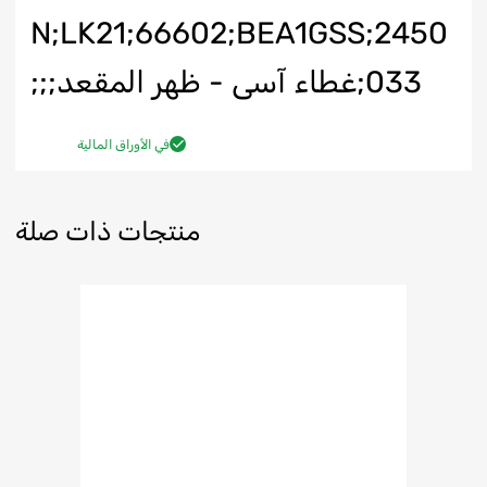
N;LK21;66602;BEA1GSS;2450
033;غطاء آسى - ظهر المقعد;;;
في الأوراق المالية
منتجات ذات صلة