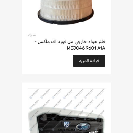
محرك
فلتر هواء خارجي من فورد اف ماكس -
MEJC46 9601 A1A
قراءة المزيد