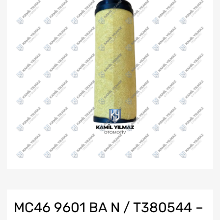
MC46 9601 BA N / T380544 –