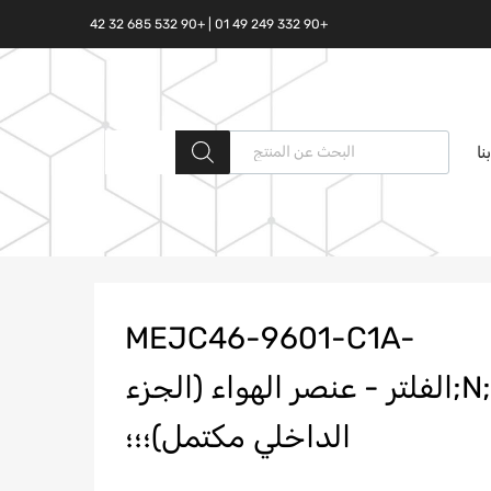
+90 332 249 49 01 | +90 532 685 32 42
البحث المنتجات
نا
MEJC46-9601-C1A-
N;MEJC46;9601;C1A;T375432;الفلتر - عنصر الهواء (الجزء
الداخلي مكتمل)؛؛؛