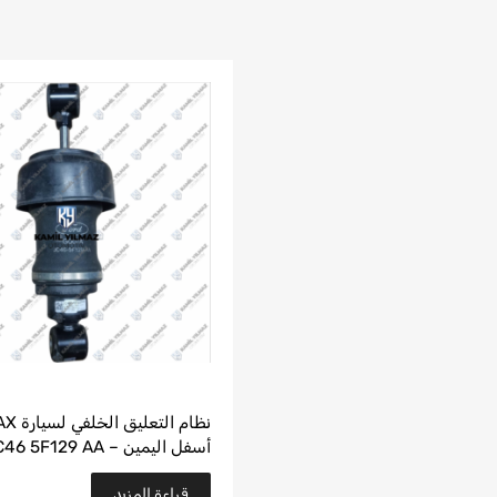
نظام ال
أسفل اليمين – JC46 5F129 AA
قراءة المزيد