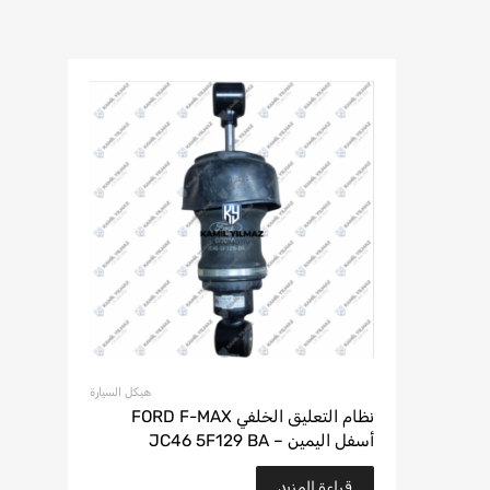
هيكل السيارة
نظام التعليق الخلفي FORD F-MAX
أسفل اليمين – JC46 5F129 BA
قراءة المزيد