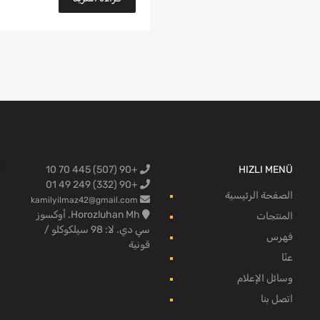
+90 (507) 445 70 10
HIZLI MENÜ
البضائع لفو
+90 (332) 249 49 01
الصفحة الرئيسية
kamilyilmaz42@gmail.com
Horozluhan Mh. أوكسوز
المنتجات
سي دي. لا: 98 سيلكوكلو /
فهرس
قونية
عنّا
وسائل الإعلام
اتصل بنا