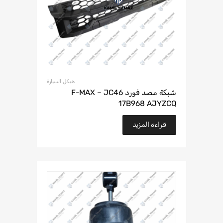
هيكل السيارة
شبكة مصد فورد F-MAX – JC46
17B968 AJYZCQ
قراءة المزيد