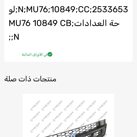
N;MU76;10849;CC;2533653;لو
حة العدادات;MU76 10849 CB
N;;
في الأوراق المالية
منتجات ذات صلة