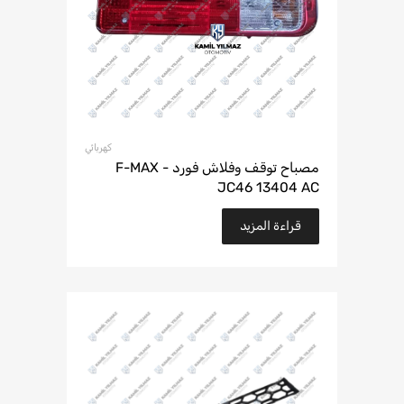
كهربائي
مصباح توقف وفلاش فورد F-MAX -
JC46 13404 AC
قراءة المزيد