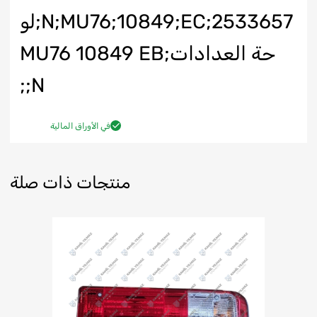
N;MU76;10849;EC;2533657;لو
حة العدادات;MU76 10849 EB
N;;
في الأوراق المالية
منتجات ذات صلة