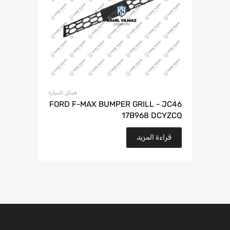
هيكل السيارة
FORD F-MAX BUMPER GRILL - JC46
17B968 DCYZCQ
قراءة المزيد